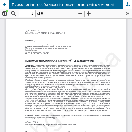
Психологічні особливості споживчої поведінки молоді