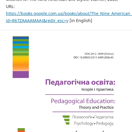
URL:
https://books.google.com.ua/books/about/The_Nine_American_L
id=R67ZAAAAMAAJ&redir_esc=y
[in English]