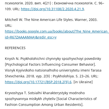
психологія. 2020. вип. 4(21) : Економічна психологія. С. 96–
109. URL:
https://doi.org/10.31108/2.2020.4.21.9
.
Mitchell W. The Nine American Life Styles. Warner, 2003.
URL:
https://books.google.com.ua/books/about/The_Nine_American_L
id=R67ZAAAAMAAJ&redir_esc=y
REFERENCES
Knysh N. Psykholohichni chynnyky spozhyvchoyi povedinky
[Psychological Factors Influencing Consumer Behavior].
Visnyk Kyyivsʹkoho natsionalʹnoho universytetu imeni Tarasa
Shevchenka. 2018. vyp. 2(9) : Psykholohiya. S. 23–26. URL:
https://doi.org/10.17721/BSP.2018.2(9).6
. [in Ukraine]
Kryvoshyya T. Sotsialʹni kharakterystyky modnoho
spozhyvannya misʹkykh zhyteliv [Social Characteristics of
Fashion Consumption Among Urban Residents].