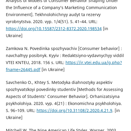
Analysis of Models of Consumer Behavior Shaping Under
the Influence of a Company’s Marketing Communication
Environment]. Tekhnolohichnyy audyt ta rezervy
vyrobnytstva. 2020. vyp. 1/4(51). S. 41–44. URL:
https://doi.org/10.15587/2312-8372.2020.198534
[in
Ukraine]
Zamkova N. Povedinka spozhyvachiv [Consumer behavior] :
navchalʹnyy posibnyk. Kyyiv : Redaktsiyno-vydavnychyy viddil
VTEI KNTEU, 2018. 156 s. URL:
https://ir.vtei.edu.ua/g.php?
fname=26445.pdf
[in Ukraine]
Savchenko O., Khtey S. Metodyka diahnostyky aspektiv
spozhyvatsʹkoyi povedinky studentiv [Methods for Assessing
Aspects of Students' Consumer Behavior]. Orhanizatsiyna
psykholohiya. 2020. vyp. 4(21) : Ekonomichna psykholohiya.
S. 96–109. URL:
https://doi.org/10.31108/2.2020.4.21.9
. [in
Ukraine]
Mitchell W. The Nine American Life Styles. Warner, 2003.