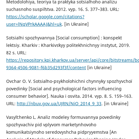
Metodolohiya, teoriya ta praktyka sotsialʹnoho analizu
suchasnoho suspilʹstva. 2012. vyp. 16. S. 377–383. URL:
https://scholar.google.com/citations?
user=lNqVPrkAAAAJ&hl=uk
. [in Ukraine]
Sotsialʹni spozhyvannya [Social consumption] : konspekt
lektsiy. Kharkiv : Kharkivsʹkyy politekhnichnyy instytut, 2019.
82 s. URL:
https://repository.kpi.kharkov.ua/server/api/core/bitstreams/
9364-4506-9081-f6b35d293f3f/content
[in Ukraine]
Ovchar O. V. Sotsialʹno-psykholohichni chynnyky spozhyvchoï
povedinky [Social and psychological factors influencing
consumer behavior]. Nauka i osvita. 2014. vyp. 8. S. 159–163.
URL:
http://nbuv.gov.ua/UJRN/NiO_2014_9_33
. [in Ukraine]
Vasylʹchenko L. Analiz modeley formuvannya povedinky
spozhyvachiv pid vplyvom marketynhovoho
komunikatsiynoho seredovyshcha pidpryyemstva [An