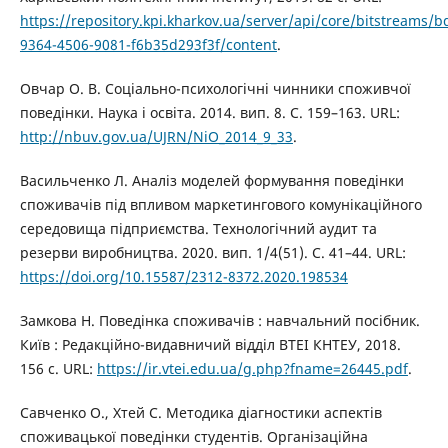
https://repository.kpi.kharkov.ua/server/api/core/bitstreams/
9364-4506-9081-f6b35d293f3f/content
.
Овчар О. В. Соціально-психологічні чинники споживчої
поведінки. Наука і освіта. 2014. вип. 8. С. 159–163. URL:
http://nbuv.gov.ua/UJRN/NiO_2014_9_33
.
Васильченко Л. Аналіз моделей формування поведінки
споживачів під впливом маркетингового комунікаційного
середовища підприємства. Технологічний аудит та
резерви виробництва. 2020. вип. 1/4(51). С. 41–44. URL:
https://doi.org/10.15587/2312-8372.2020.198534
Замкова Н. Поведінка споживачів : навчальний посібник.
Київ : Редакційно-видавничий відділ ВТЕІ КНТЕУ, 2018.
156 с. URL:
https://ir.vtei.edu.ua/g.php?fname=26445.pdf
.
Савченко О., Хтей С. Методика діагностики аспектів
споживацької поведінки студентів. Організаційна