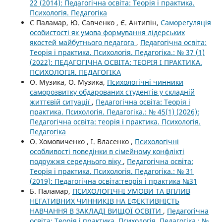
22 (2014): Педагогічна освіта: Теорія і практика.
Психологія. Педагогіка
C Паламар, Ю. Савченко , Є. Антипін,
Саморегуляція
особистості як умова формування лідерських
якостей майбутнього педагога
,
Педагогічна освіта:
Теорія і практика. Психологія. Педагогіка.: № 37 (1)
(2022): ПЕДАГОГІЧНА ОСВІТА: ТЕОРІЯ І ПРАКТИКА.
ПСИХОЛОГІЯ. ПЕДАГОГІКА
О. Музика, О. Музика,
Психологічні чинники
саморозвитку обдарованих студентів у складній
життєвій ситуації
,
Педагогічна освіта: Теорія і
практика. Психологія. Педагогіка.: № 45(1) (2026):
Педагогічна освіта: теорія і практика. Психологія.
Педагогіка
О. Хомовиченко , І. Власенко ,
Психологічні
особливості поведінки в сімейному конфлікті
подружжя середнього віку
,
Педагогічна освіта:
Теорія і практика. Психологія. Педагогіка.: № 31
(2019): Педагогічна освіта:теорія і практика №31
Б. Паламар,
ПСИХОЛОГІЧНІ УМОВИ ТА ВПЛИВ
НЕГАТИВНИХ ЧИННИКІВ НА ЕФЕКТИВНІСТЬ
НАВЧАННЯ В ЗАКЛАДІ ВИЩОЇ ОСВІТИ
,
Педагогічна
освіта: Теорія і практика. Психологія. Педагогіка.: №