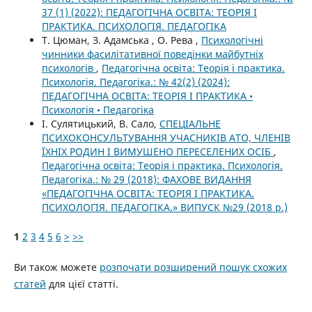
37 (1) (2022): ПЕДАГОГІЧНА ОСВІТА: ТЕОРІЯ І
ПРАКТИКА. ПСИХОЛОГІЯ. ПЕДАГОГІКА
Т. Цюман, З. Адамська , О. Рева ,
Психологічні
чинники фасилітативної поведінки майбутніх
психологів
,
Педагогічна освіта: Теорія і практика.
Психологія. Педагогіка.: № 42(2) (2024):
ПЕДАГОГІЧНА ОСВІТА: ТЕОРІЯ І ПРАКТИКА •
Психологія • Педагогіка
І. Сулятицький, В. Сало,
СПЕЦІАЛЬНЕ
ПСИХОКОНСУЛЬТУВАННЯ УЧАСНИКІВ АТО, ЧЛЕНІВ
ЇХНІХ РОДИН І ВИМУШЕНО ПЕРЕСЕЛЕНИХ ОСІБ
,
Педагогічна освіта: Теорія і практика. Психологія.
Педагогіка.: № 29 (2018): ФАХОВЕ ВИДАННЯ
«ПЕДАГОГІЧНА ОСВІТА: ТЕОРІЯ І ПРАКТИКА.
ПСИХОЛОГІЯ. ПЕДАГОГІКА.» ВИПУСК №29 (2018 р.)
1
2
3
4
5
6
>
>>
Ви також можете
розпочати розширений пошук схожих
статей
для цієї статті.