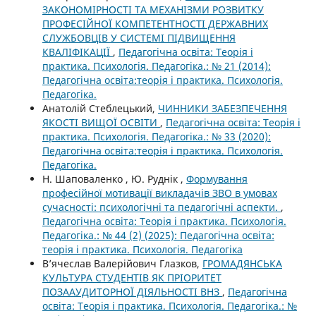
ЗАКОНОМІРНОСТІ ТА МЕХАНІЗМИ РОЗВИТКУ
ПРОФЕСІЙНОЇ КОМПЕТЕНТНОСТІ ДЕРЖАВНИХ
СЛУЖБОВЦІВ У СИСТЕМІ ПІДВИЩЕННЯ
КВАЛІФІКАЦІЇ
,
Педагогічна освіта: Теорія і
практика. Психологія. Педагогіка.: № 21 (2014):
Педагогічна освіта:теорія і практика. Психологія.
Педагогіка.
Анатолій Стеблецький,
ЧИННИКИ ЗАБЕЗПЕЧЕННЯ
ЯКОСТІ ВИЩОЇ ОСВІТИ
,
Педагогічна освіта: Теорія і
практика. Психологія. Педагогіка.: № 33 (2020):
Педагогічна освіта:теорія і практика. Психологія.
Педагогіка.
Н. Шаповаленко , Ю. Руднік ,
Формування
професійної мотивації викладачів ЗВО в умовах
сучасності: психологічні та педагогічні аспекти.
,
Педагогічна освіта: Теорія і практика. Психологія.
Педагогіка.: № 44 (2) (2025): Педагогічна освіта:
теорія і практика. Психологія. Педагогіка
В’ячеслав Валерійович Глазков,
ГРОМАДЯНСЬКА
КУЛЬТУРА СТУДЕНТІВ ЯК ПРІОРИТЕТ
ПОЗААУДИТОРНОЇ ДІЯЛЬНОСТІ ВНЗ
,
Педагогічна
освіта: Теорія і практика. Психологія. Педагогіка.: №