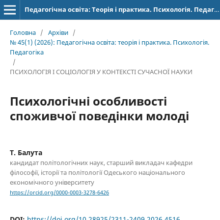
Педагогічна освіта: Теорія і практика. Психологія. Педагогіка.
Головна
/
Архіви
/
№ 45(1) (2026): Педагогічна освіта: теорія і практика. Психологія.
Педагогіка
/
ПСИХОЛОГІЯ І СОЦІОЛОГІЯ У КОНТЕКСТІ СУЧАСНОЇ НАУКИ
Психологічні особливості
споживчої поведінки молоді
Т. Балута
кандидат політологічних наук, старший викладач кафедри
філософії, історії та політології Одеського національного
економічного університету
https://orcid.org/0000-0003-3278-6426
DOI:
https://doi.org/10.28925/2311-2409.2026.4516