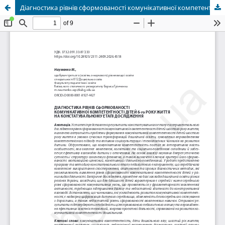
Діагностика рівнів сформованості комунікативної компетентності дітей 6-го року життя на констатувальному етапі дослідження