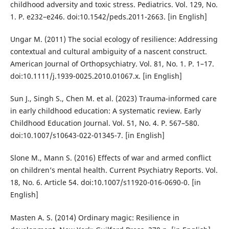
childhood adversity and toxic stress. Pediatrics. Vol. 129, No.
1. P. e232–e246. doi:10.1542/peds.2011-2663. [in English]
Ungar M. (2011) The social ecology of resilience: Addressing
contextual and cultural ambiguity of a nascent construct.
American Journal of Orthopsychiatry. Vol. 81, No. 1. P. 1–17.
doi:10.1111/j.1939-0025.2010.01067.x. [in English]
Sun J., Singh S., Chen M. et al. (2023) Trauma-informed care
in early childhood education: A systematic review. Early
Childhood Education Journal. Vol. 51, No. 4. P. 567–580.
doi:10.1007/s10643-022-01345-7. [in English]
Slone M., Mann S. (2016) Effects of war and armed conflict
on children’s mental health. Current Psychiatry Reports. Vol.
18, No. 6. Article 54. doi:10.1007/s11920-016-0690-0. [in
English]
Masten A. S. (2014) Ordinary magic: Resilience in