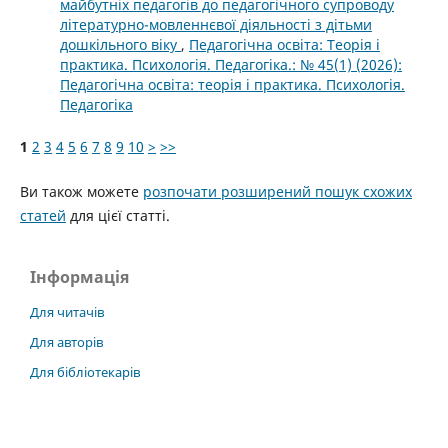
майбутніх педагогів до педагогічного супроводу
літературно-мовленнєвої діяльності з дітьми
дошкільного віку
,
Педагогічна освіта: Теорія і
практика. Психологія. Педагогіка.: № 45(1) (2026):
Педагогічна освіта: теорія і практика. Психологія.
Педагогіка
1
2
3
4
5
6
7
8
9
10
>
>>
Ви також можете
розпочати розширений пошук схожих
статей
для цієї статті.
Інформація
Для читачів
Для авторів
Для бібліотекарів