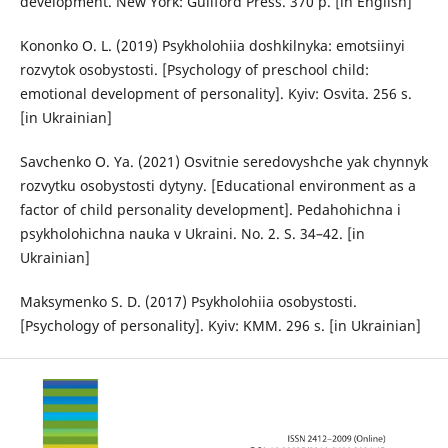
development. New York: Guilford Press. 370 p. [in English]
Kononko O. L. (2019) Psykholohiia doshkilnyka: emotsiinyi
rozvytok osobystosti. [Psychology of preschool child:
emotional development of personality]. Kyiv: Osvita. 256 s.
[in Ukrainian]
Savchenko O. Ya. (2021) Osvitnie seredovyshche yak chynnyk
rozvytku osobystosti dytyny. [Educational environment as a
factor of child personality development]. Pedahohichna i
psykholohichna nauka v Ukraini. No. 2. S. 34–42. [in
Ukrainian]
Maksymenko S. D. (2017) Psykholohiia osobystosti.
[Psychology of personality]. Kyiv: KMM. 296 s. [in Ukrainian]