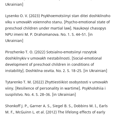
Ukrainian]
Lysenko O. V. (2023) Psykhoemotsiinyi stan ditei doshkilnoho
viku v umovakh voiennoho stanu. [Psycho-emotional state of
preschool children under martial law]. Naukovyi chasopys
NPU imeni M. P. Drahomanova. No. 1. S. 44–51. [in
Ukrainian]
Pirozhenko T. O. (2022) Sotsialno-emotsiinyi rozvytok
doshkilnykiv v umovakh nestabilnosti. [Social-emotional
development of preschool children in conditions of
instability]. Doshkilna osvita. No. 2. S. 18–25. [in Ukrainian]
Tytarenko T. M. (2022) Zhyttiestiikist osobystosti v umovakh
viiny. [Resilience of personality in wartime]. Psykholohiia i
suspilstvo. No. 4. S. 28–36. [in Ukrainian]
Shonkoff J. P., Garner A. S., Siegel B. S., Dobbins M. I., Earls
M. F., McGuinn L. et al. (2012) The lifelong effects of early