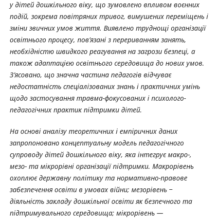
у дітей дошкільного віку, що зумовлено впливом воєнних
подій, зокрема повітряних тривог, вимушених переміщень і
зміни звичних умов життя. Виявлено труднощі організації
освітнього процесу, пов’язані з перериванням занять,
необхідністю швидкого реагування на загрози безпеці, а
також адаптацією освітнього середовища до нових умов.
З’ясовано, що значна частина педагогів відчуває
недостатність спеціалізованих знань і практичних умінь
щодо застосування травма-фокусованих і психолого-
педагогічних практик підтримки дітей.
На основі аналізу теоретичних і емпіричних даних
запропоновано концептуальну модель педагогічного
супроводу дітей дошкільного віку, яка інтегрує макро-,
мезо- та мікрорівні організації підтримки. Макрорівень
охоплює державну політику та нормативно-правове
забезпечення освіти в умовах війни; мезорівень ‒
діяльність закладу дошкільної освіти як безпечного та
підтримувального середовища; мікрорівень —