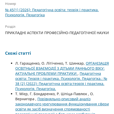
Номер
№ 45(1) (2026): Педагогічна освіта: теорія і практика.
Психологія. Педагогіка
Розділ
ПРИКЛАДНІ АСПЕКТИ ПРОФЕСІЙНО-ПЕДАГОГІЧНОЇ НАУКИ
Схожі статті
Л. Гаращенко, О. Літіченко, Т. Шинкар,
ОРГАНІЗАЦІЯ
ОСВІТНЬОЇ ВЗАЄМОДІЇ З ДІТЬМИ РАННЬОГО ВІКУ:
АКТУАЛЬНІ ПРОБЛЕМИ ПРАКТИКИ
,
Педагогічна
освіта: Теорія і практика. Психологія. Педагогіка.: №
38 (2) (2022): Педагогічна освіта:теорія і практика.
Психологія. Педагогіка.
Т. Мієр, Г. Бондаренко, Р. Шпіца-Павлюк , О.
Вернигора ,
Порівняльно-описовий аналіз
законодавчого урегулювання функціонування сфери
освіти як засіб визначення спрямованості