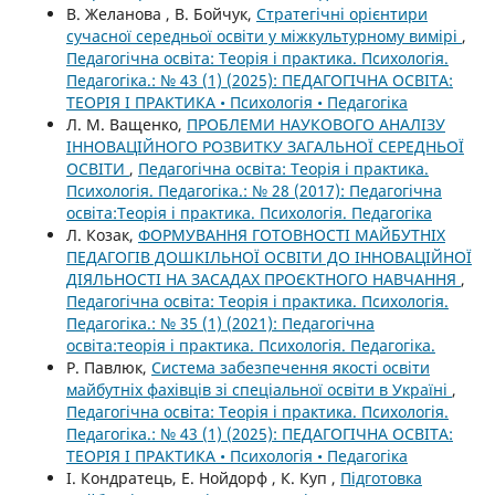
В. Желанова , В. Бойчук,
Стратегічні орієнтири
сучасної середньої освіти у міжкультурному вимірі
,
Педагогічна освіта: Теорія і практика. Психологія.
Педагогіка.: № 43 (1) (2025): ПЕДАГОГІЧНА ОСВІТА:
ТЕОРІЯ І ПРАКТИКА • Психологія • Педагогіка
Л. М. Ващенко,
ПРОБЛЕМИ НАУКОВОГО АНАЛІЗУ
ІННОВАЦІЙНОГО РОЗВИТКУ ЗАГАЛЬНОЇ СЕРЕДНЬОЇ
ОСВІТИ
,
Педагогічна освіта: Теорія і практика.
Психологія. Педагогіка.: № 28 (2017): Педагогічна
освіта:Теорія і практика. Психологія. Педагогіка
Л. Козак,
ФОРМУВАННЯ ГОТОВНОСТІ МАЙБУТНІХ
ПЕДАГОГІВ ДОШКІЛЬНОЇ ОСВІТИ ДО ІННОВАЦІЙНОЇ
ДІЯЛЬНОСТІ НА ЗАСАДАХ ПРОЄКТНОГО НАВЧАННЯ
,
Педагогічна освіта: Теорія і практика. Психологія.
Педагогіка.: № 35 (1) (2021): Педагогічна
освіта:теорія і практика. Психологія. Педагогіка.
Р. Павлюк,
Система забезпечення якості освіти
майбутніх фахівців зі спеціальної освіти в Україні
,
Педагогічна освіта: Теорія і практика. Психологія.
Педагогіка.: № 43 (1) (2025): ПЕДАГОГІЧНА ОСВІТА:
ТЕОРІЯ І ПРАКТИКА • Психологія • Педагогіка
І. Кондратець, Е. Нойдорф , К. Куп ,
Підготовка