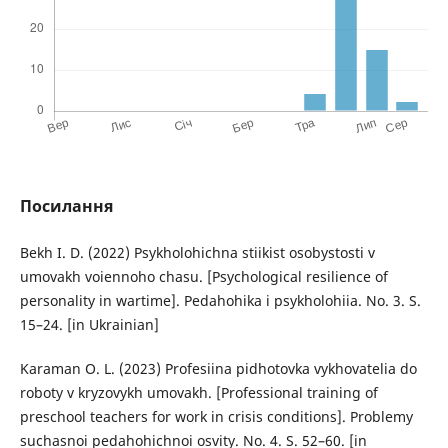
Посилання
Bekh I. D. (2022) Psykholohichna stiikist osobystosti v
umovakh voiennoho chasu. [Psychological resilience of
personality in wartime]. Pedahohika i psykholohiia. No. 3. S.
15–24. [in Ukrainian]
Karaman O. L. (2023) Profesiina pidhotovka vykhovatelia do
roboty v kryzovykh umovakh. [Professional training of
preschool teachers for work in crisis conditions]. Problemy
suchasnoi pedahohichnoi osvity. No. 4. S. 52–60. [in