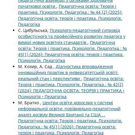
педагогічної взаємодії з батьками здобувачів
початкової освіти
,
Педагогічна освіта: Теорія і
практика. Психологія. Педагогіка.: № 44 (2) (2025):
Педагогічна освіта: теорія і практика. Психологія.
Педагогіка
С. Цибульська,
Психолого-педагогічний супровід
особистісного та професійного розвитку педагога у
вимірі нових освітніх стандартів
,
Педагогічна
освіта: Теорія і практика. Психологія. Педагогіка.: №
45(1) (2026): Педагогічна освіта: теорія і практика.
Психологія. Педагогіка
М. Козир, А. Сад ,
Діагностика впровадження
інноваційних практик в університетській освіті:
реальний стан і перспективи
,
Педагогічна освіта:
Теорія і практика. Психологія. Педагогіка.: № 42(2)
(2024): ПЕДАГОГІЧНА ОСВІТА: ТЕОРІЯ І ПРАКТИКА •
Психологія • Педагогіка
М. Братко ,
Центри освіти дорослих у системі
неформальної освіти: порівняльно-педагогічний
аналіз досвіду Великої Британії та США .
,
Педагогічна освіта: Теорія і практика. Психологія.
Педагогіка.: № 45(1) (2026): Педагогічна освіта:
теорія і практика. Психологія. Педагогіка